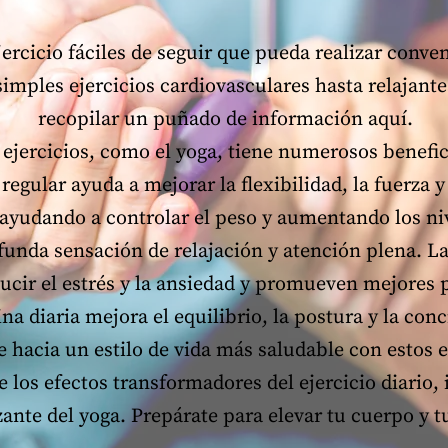
ercicio fáciles de seguir que pueda realizar conv
imples ejercicios cardiovasculares hasta relajante
recopilar un puñado de información aquí.
 ejercicios, como el yoga, tiene numerosos benefici
 regular ayuda a mejorar la flexibilidad, la fuerza 
udando a controlar el peso y aumentando los nive
funda sensación de relajación y atención plena. La
ucir el estrés y la ansiedad y promueven mejores 
ina diaria mejora el equilibrio, la postura y la con
e hacia un estilo de vida más saludable con estos 
 los efectos transformadores del ejercicio diario, 
izante del yoga. Prepárate para elevar tu cuerpo y 