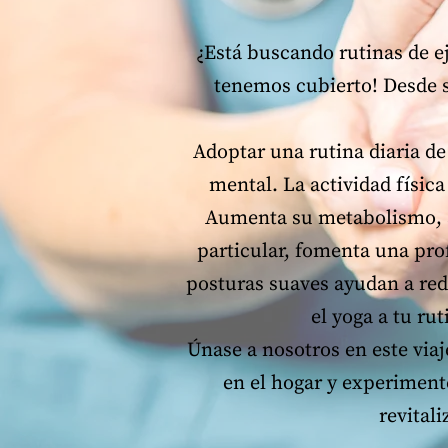
¿Está buscando rutinas de ej
tenemos cubierto! Desde s
Adoptar una rutina diaria de
mental. La actividad física
Aumenta su metabolismo, ay
particular, fomenta una pro
posturas suaves ayudan a red
el yoga a tu rut
Únase a nosotros en este viaj
en el hogar y experimente
revital