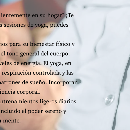
enientemente en su hogar? ¡Te
s sesiones de yoga, puedes
os para su bienestar físico y
y el tono general del cuerpo.
les de energía. El yoga, en
 respiración controlada y las
patrones de sueño. Incorporar
ciencia corporal.
entrenamientos ligeros diarios
incluido el poder sereno y
tu mente.